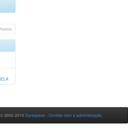
Póximo
IELA
 © 2002-2010
Duraspace
-
Contato com a administração