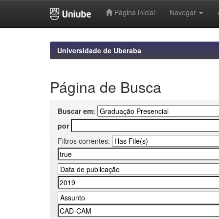
Página inicial
Navegar
Skip
navigation
Universidade de Uberaba
Página de Busca
Buscar em:
por
Filtros correntes: