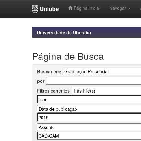
Página inicial
Navegar
Skip
navigation
Universidade de Uberaba
Página de Busca
Buscar em:
por
Filtros correntes: