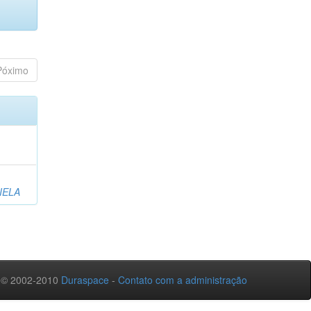
Póximo
IELA
 © 2002-2010
Duraspace
-
Contato com a administração