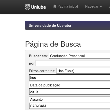
Página inicial
Navegar
Skip
navigation
Universidade de Uberaba
Página de Busca
Buscar em:
por
Filtros correntes: