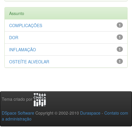
Assunto
COMPLICAÇÕES
1
DOR
1
INFLAMAÇÃO
1
OSTEÍTE ALVEOLAR
1
Tema criado por
DSpace Software
Copyright © 2002-2010
Duraspace
-
Contato com
a administração