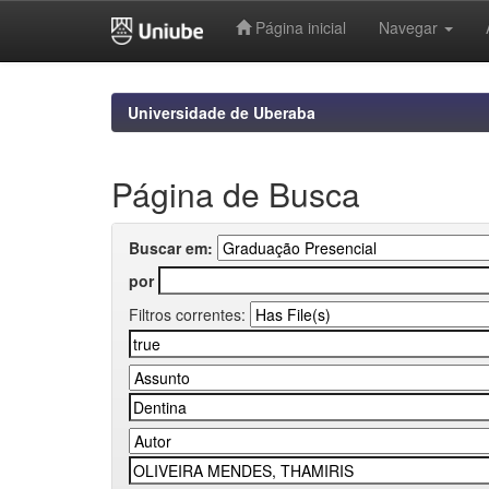
Página inicial
Navegar
Skip
navigation
Universidade de Uberaba
Página de Busca
Buscar em:
por
Filtros correntes: