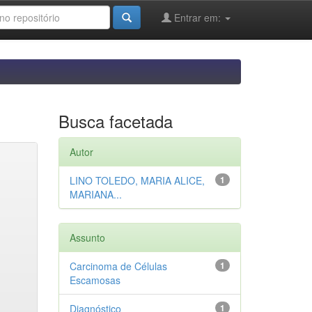
Entrar em:
Busca facetada
Autor
LINO TOLEDO, MARIA ALICE,
1
MARIANA...
Assunto
Carcinoma de Células
1
Escamosas
Diagnóstico
1