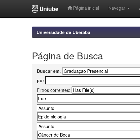
Página inicial
Navegar
Skip
navigation
Universidade de Uberaba
Página de Busca
Buscar em:
por
Filtros correntes: