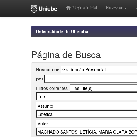
Página inicial
Navegar
Skip
navigation
Universidade de Uberaba
Página de Busca
Buscar em:
por
Filtros correntes: