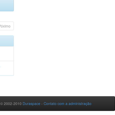
Póximo
A
 © 2002-2010
Duraspace
-
Contato com a administração