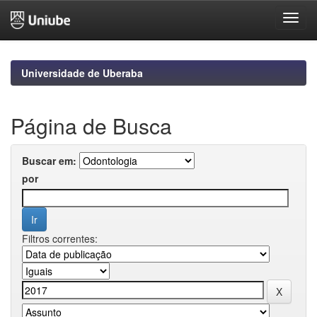
Skip
navigation
Universidade de Uberaba
Página de Busca
Buscar em:
por
Filtros correntes: