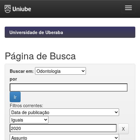
Skip
navigation
Universidade de Uberaba
Página de Busca
Buscar em:
por
Filtros correntes: