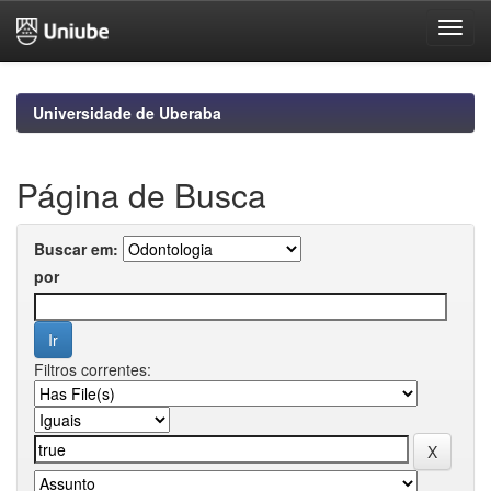
Skip
navigation
Universidade de Uberaba
Página de Busca
Buscar em:
por
Filtros correntes: