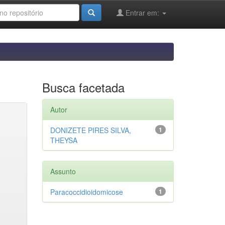
Entrar em:
Busca facetada
Autor
DONIZETE PIRES SILVA,
1
THEYSA
Assunto
Paracoccidioidomicose
1