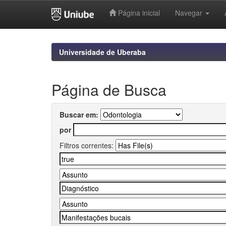
Página inicial
Navegar
Skip
navigation
Universidade de Uberaba
Página de Busca
Buscar em:
por
Filtros correntes: