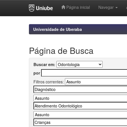
Página inicial
Navegar
Skip
navigation
Universidade de Uberaba
Página de Busca
Buscar em:
por
Filtros correntes: