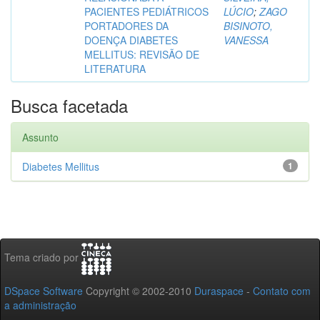
PACIENTES PEDIÁTRICOS
LÚCIO
;
ZAGO
PORTADORES DA
BISINOTO,
DOENÇA DIABETES
VANESSA
MELLITUS: REVISÃO DE
LITERATURA
Busca facetada
Assunto
Diabetes Mellitus
1
Tema criado por
DSpace Software
Copyright © 2002-2010
Duraspace
-
Contato com
a administração