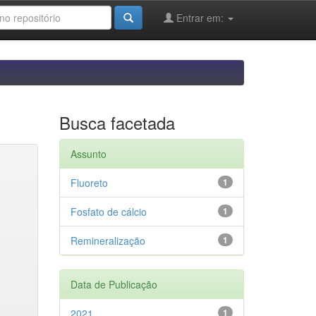
Entrar em:
Busca facetada
Assunto
Fluoreto
1
Fosfato de cálcio
1
Remineralização
1
Data de Publicação
2021
1