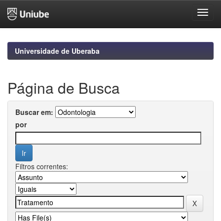
Skip
navigation
Universidade de Uberaba
Página de Busca
Buscar em:
por
Filtros correntes: