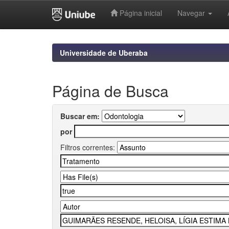
Página inicial
Navegar
Skip
navigation
Universidade de Uberaba
Página de Busca
Buscar em:
por
Filtros correntes: