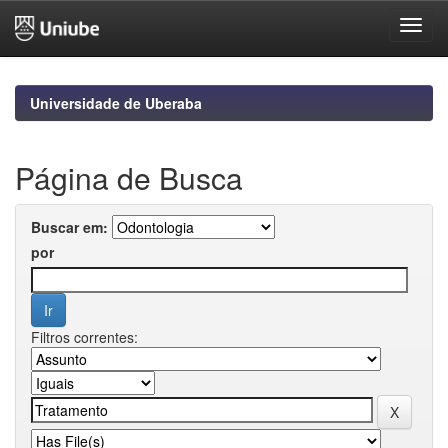
Skip
navigation
Universidade de Uberaba
Página de Busca
Buscar em:
por
Filtros correntes: