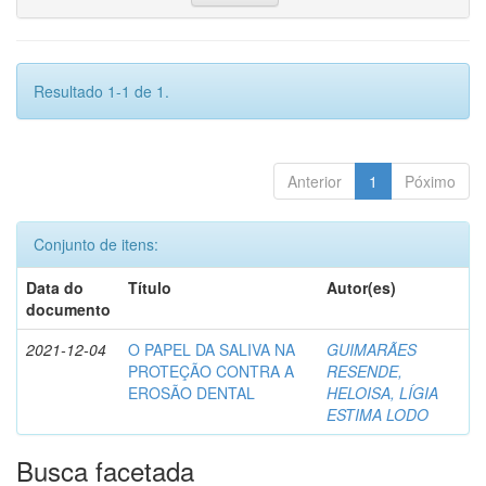
Resultado 1-1 de 1.
Anterior
1
Póximo
Conjunto de itens:
Data do
Título
Autor(es)
documento
2021-12-04
O PAPEL DA SALIVA NA
GUIMARÃES
PROTEÇÃO CONTRA A
RESENDE,
EROSÃO DENTAL
HELOISA, LÍGIA
ESTIMA LODO
Busca facetada