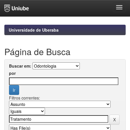
Skip
navigation
Universidade de Uberaba
Página de Busca
Buscar em:
por
Filtros correntes: