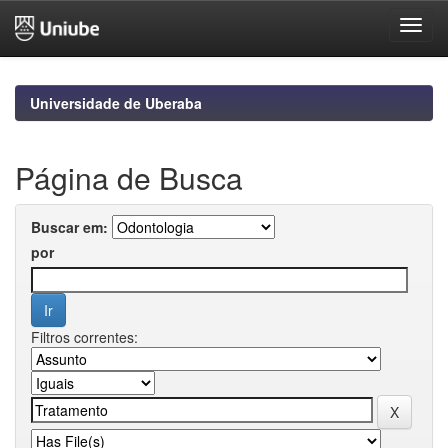
Skip
navigation
Universidade de Uberaba
Página de Busca
Buscar em:
por
Filtros correntes: