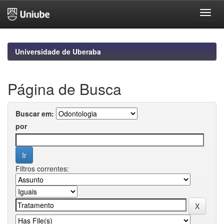
Skip
navigation
Universidade de Uberaba
Página de Busca
Buscar em:
por
Filtros correntes: