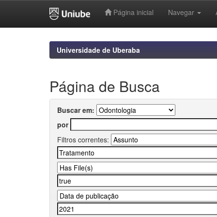
Página inicial
Navegar
Skip
navigation
Universidade de Uberaba
Página de Busca
Buscar em:
por
Filtros correntes: