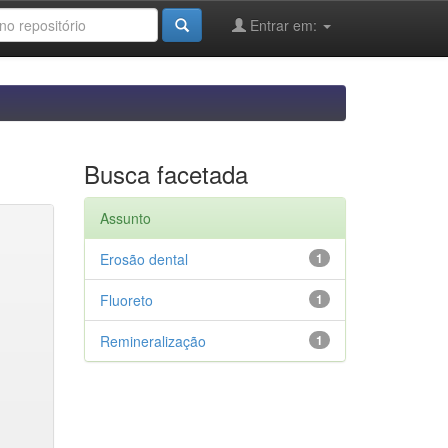
Entrar em:
Busca facetada
Assunto
Erosão dental
1
Fluoreto
1
Remineralização
1