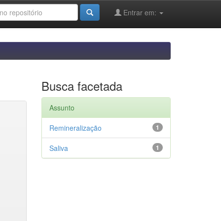
Entrar em:
Busca facetada
Assunto
Remineralização
1
Saliva
1