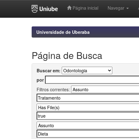
Página inicial
Navegar
Skip
navigation
Universidade de Uberaba
Página de Busca
Buscar em:
por
Filtros correntes: