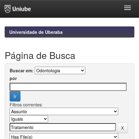
Skip
navigation
Universidade de Uberaba
Página de Busca
Buscar em:
por
Filtros correntes: