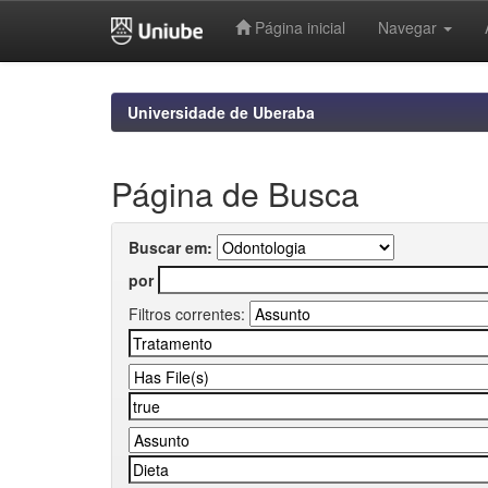
Página inicial
Navegar
Skip
navigation
Universidade de Uberaba
Página de Busca
Buscar em:
por
Filtros correntes: