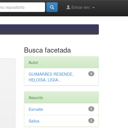
Entrar em:
Busca facetada
Autor
GUIMARÃES RESENDE,
1
HELOISA, LÍGIA...
Assunto
Esmalte
1
Saliva
1