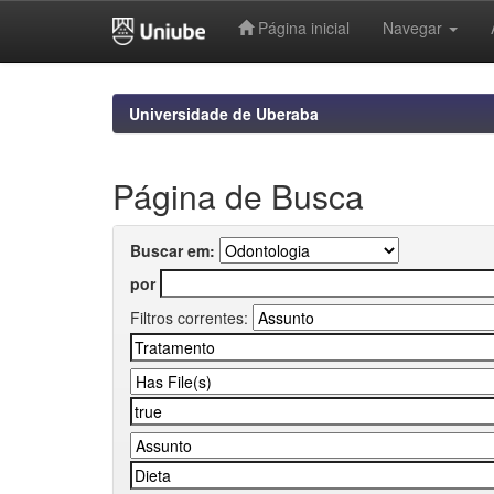
Página inicial
Navegar
Skip
navigation
Universidade de Uberaba
Página de Busca
Buscar em:
por
Filtros correntes: