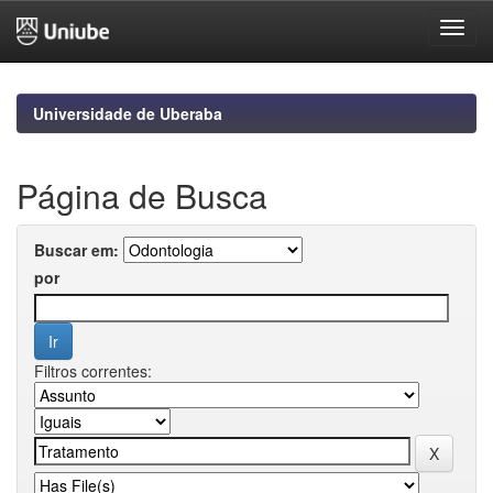
Skip
navigation
Universidade de Uberaba
Página de Busca
Buscar em:
por
Filtros correntes: