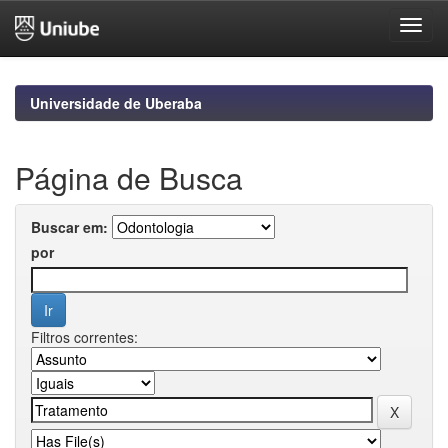
Skip
navigation
Universidade de Uberaba
Página de Busca
Buscar em:
por
Filtros correntes: