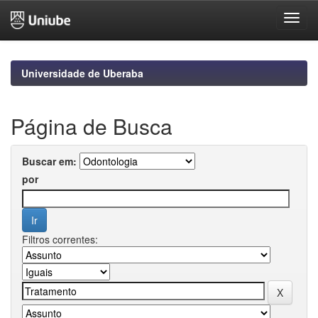
Skip
navigation
Universidade de Uberaba
Página de Busca
Buscar em:
por
Filtros correntes: