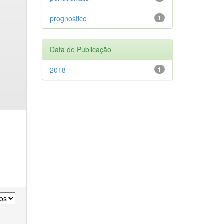
prognostico
1
Data de Publicação
2018
1