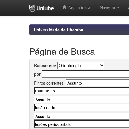
Página inicial
Navegar
Skip
navigation
Universidade de Uberaba
Página de Busca
Buscar em:
por
Filtros correntes: