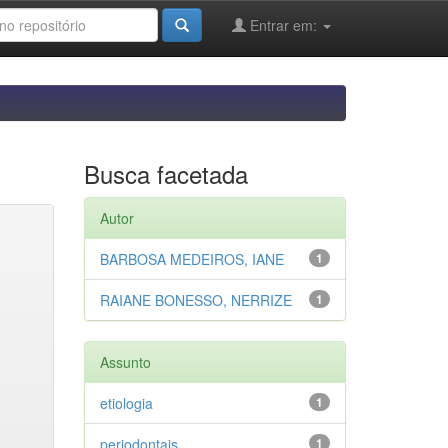
Entrar em:
Busca facetada
Autor
BARBOSA MEDEIROS, IANE
1
RAIANE BONESSO, NERRIZE
1
Assunto
etiologia
1
periodontais
1