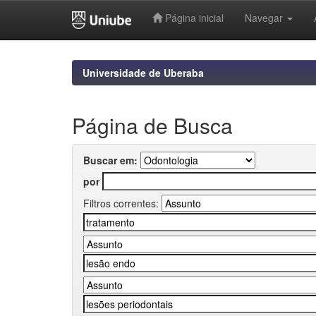
Página inicial
Navegar
Skip
navigation
Universidade de Uberaba
Página de Busca
Buscar em:
por
Filtros correntes: