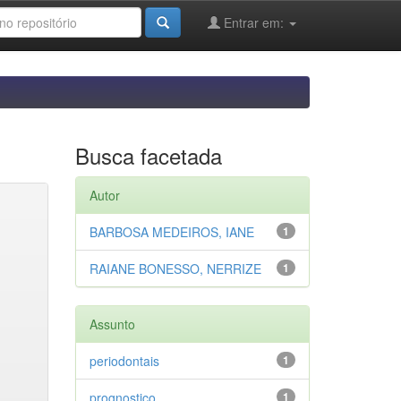
Entrar em:
Busca facetada
Autor
BARBOSA MEDEIROS, IANE
1
RAIANE BONESSO, NERRIZE
1
Assunto
periodontais
1
prognostico
1