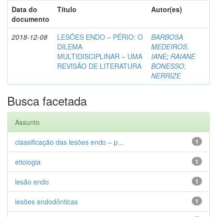
Data do
Título
Autor(es)
documento
2018-12-08
LESÕES ENDO – PÉRIO: O
BARBOSA
DILEMA
MEDEIROS,
MULTIDISCIPLINAR – UMA
IANE
;
RAIANE
REVISÃO DE LITERATURA
BONESSO,
NERRIZE
Busca facetada
Assunto
classificação das lesões endo – p...
1
etiologia
1
lesão endo
1
lesões endodônticas
1