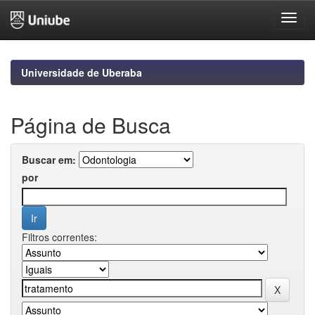
Skip
navigation
Universidade de Uberaba
Página de Busca
Buscar em:
por
Filtros correntes: