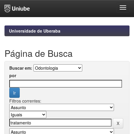
Skip
navigation
Universidade de Uberaba
Página de Busca
Buscar em:
por
Filtros correntes: