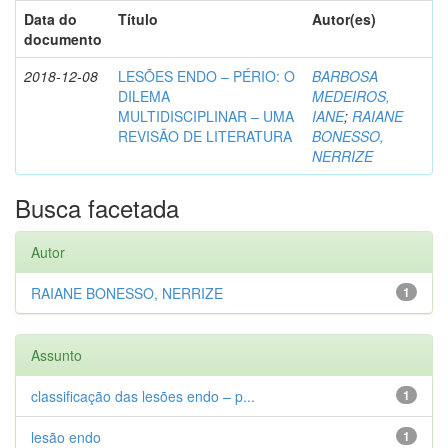
Data do
Título
Autor(es)
documento
2018-12-08
LESÕES ENDO – PÉRIO: O
BARBOSA
DILEMA
MEDEIROS,
MULTIDISCIPLINAR – UMA
IANE
;
RAIANE
REVISÃO DE LITERATURA
BONESSO,
NERRIZE
Busca facetada
Autor
RAIANE BONESSO, NERRIZE
1
Assunto
classificação das lesões endo – p...
1
lesão endo
1