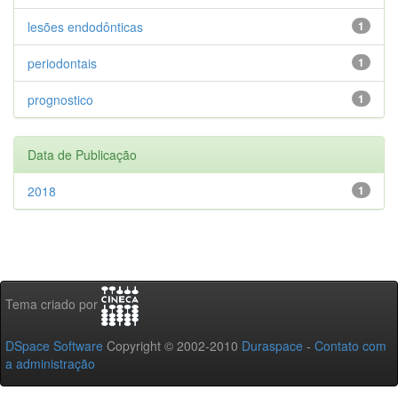
lesões endodônticas
1
periodontais
1
prognostico
1
Data de Publicação
2018
1
Tema criado por
DSpace Software
Copyright © 2002-2010
Duraspace
-
Contato com
a administração