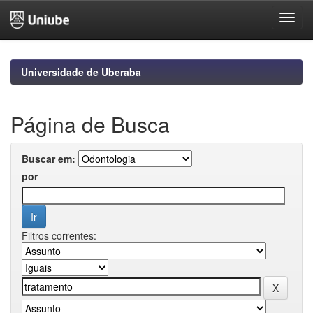
Skip
navigation
Universidade de Uberaba
Página de Busca
Buscar em:
por
Filtros correntes: