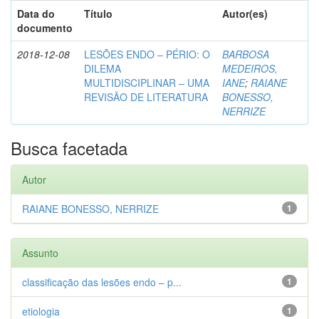
Data do
Título
Autor(es)
documento
2018-12-08
LESÕES ENDO – PÉRIO: O
BARBOSA
DILEMA
MEDEIROS,
MULTIDISCIPLINAR – UMA
IANE
;
RAIANE
REVISÃO DE LITERATURA
BONESSO,
NERRIZE
Busca facetada
Autor
RAIANE BONESSO, NERRIZE
1
Assunto
classificação das lesões endo – p...
1
etiologia
1