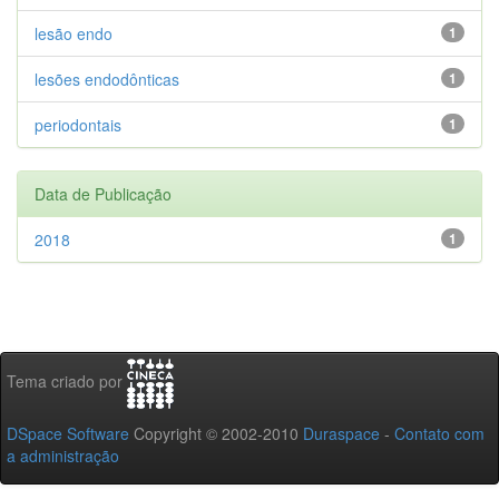
lesão endo
1
lesões endodônticas
1
periodontais
1
Data de Publicação
2018
1
Tema criado por
DSpace Software
Copyright © 2002-2010
Duraspace
-
Contato com
a administração