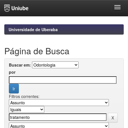
Skip
navigation
Universidade de Uberaba
Página de Busca
Buscar em:
por
Filtros correntes: