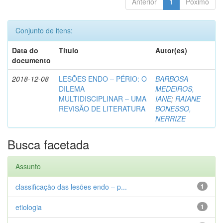
Anterior
1
Póximo
Conjunto de itens:
Data do
Título
Autor(es)
documento
2018-12-08
LESÕES ENDO – PÉRIO: O
BARBOSA
DILEMA
MEDEIROS,
MULTIDISCIPLINAR – UMA
IANE
;
RAIANE
REVISÃO DE LITERATURA
BONESSO,
NERRIZE
Busca facetada
Assunto
classificação das lesões endo – p...
1
etiologia
1