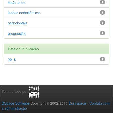
lesão endo
1
lesões endodônticas
1
periodontais
1
prognostico
1
Data de Publicação
2018
1
Tema criado por
DSpace Software
Copyright © 2002-2010
Duraspace
-
Contato com
a administração