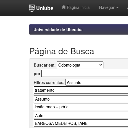
Página inicial
Navegar
Skip
navigation
Universidade de Uberaba
Página de Busca
Buscar em:
por
Filtros correntes: