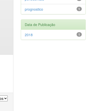
prognostico
1
Data de Publicação
2018
1