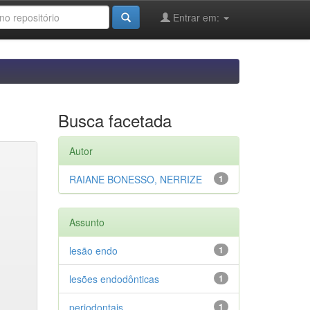
Entrar em:
Busca facetada
Autor
RAIANE BONESSO, NERRIZE
1
Assunto
lesão endo
1
lesões endodônticas
1
periodontais
1