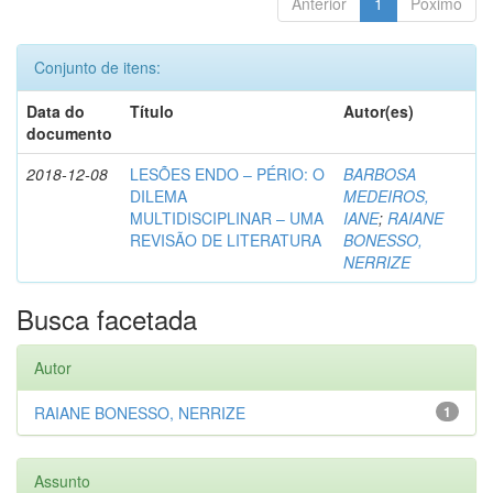
Anterior
1
Póximo
Conjunto de itens:
Data do
Título
Autor(es)
documento
2018-12-08
LESÕES ENDO – PÉRIO: O
BARBOSA
DILEMA
MEDEIROS,
MULTIDISCIPLINAR – UMA
IANE
;
RAIANE
REVISÃO DE LITERATURA
BONESSO,
NERRIZE
Busca facetada
Autor
RAIANE BONESSO, NERRIZE
1
Assunto