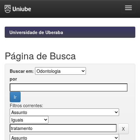
Skip
navigation
Universidade de Uberaba
Página de Busca
Buscar em:
por
Filtros correntes: