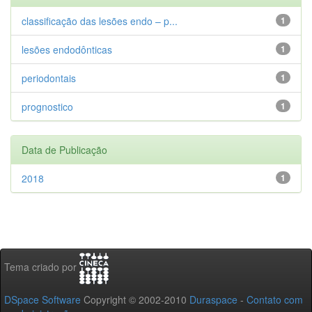
classificação das lesões endo – p...
1
lesões endodônticas
1
periodontais
1
prognostico
1
Data de Publicação
2018
1
Tema criado por
DSpace Software
Copyright © 2002-2010
Duraspace
-
Contato com