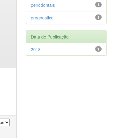
periodontais
1
prognostico
1
Data de Publicação
2018
1