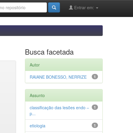
Entrar em:
Busca facetada
Autor
RAIANE BONESSO, NERRIZE
1
Assunto
classificação das lesões endo –
1
p...
etiologia
1