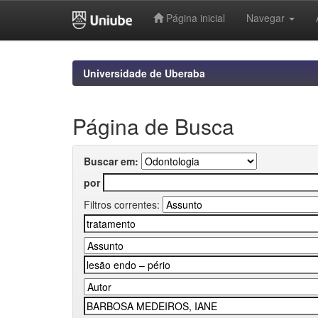
Página inicial
Navegar
Skip
navigation
Universidade de Uberaba
Página de Busca
Buscar em:
por
Filtros correntes: