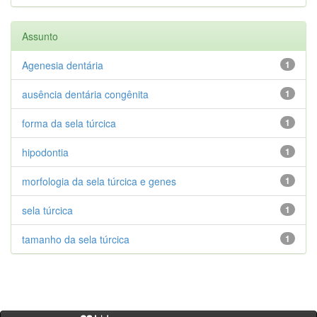
Assunto
Agenesia dentária
1
ausência dentária congênita
1
forma da sela túrcica
1
hipodontia
1
morfologia da sela túrcica e genes
1
sela túrcica
1
tamanho da sela túrcica
1