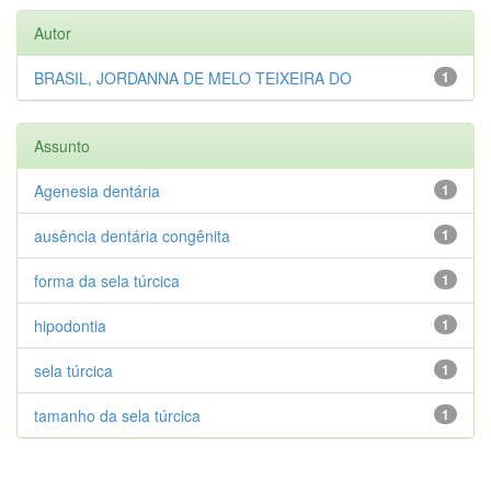
Autor
BRASIL, JORDANNA DE MELO TEIXEIRA DO
1
Assunto
Agenesia dentária
1
ausência dentária congênita
1
forma da sela túrcica
1
hipodontia
1
sela túrcica
1
tamanho da sela túrcica
1