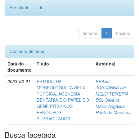
Resultado 1-1 de 1.
Anterior
1
Póximo
Conjunto de itens:
Data do
Título
Autor(es)
documento
2023-03-01
ESTUDO DA
BRASIL,
MORFOLOGIA DA SELA
JORDANNA DE
TÚRCICA, AGENESIA
MELO TEIXEIRA
DENTÁRIA E O PAPEL DO
DO
;
Oliveira,
GENE PITX2 NOS
Maria Angélica
FENÓTIPOS
Hueb de Menezes
SUPRACITADOS
Busca facetada