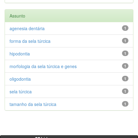
Assunto
agenesia dentária
1
forma da sela túrcica
1
hipodontia
1
morfologia da sela túrcica e genes
1
oligodontia
1
sela túrcica
1
tamanho da sela túrcica
1