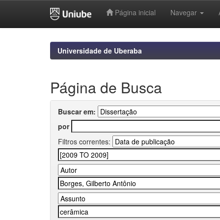
Página inicial
Navegar
Skip
navigation
Universidade de Uberaba
Página de Busca
Buscar em:
por
Filtros correntes: