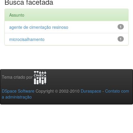
Busca facetada
Assunto
agente de cimentação resinoso
1
microcisalhamento
1
Tema criado por
DSpace Software
Copyright © 2002-2010
Duraspace
-
Contato com
a administração