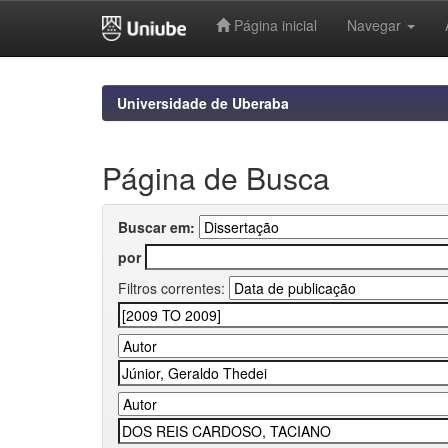
Página inicial
Navegar
Skip
navigation
Universidade de Uberaba
Página de Busca
Buscar em:
por
Filtros correntes: