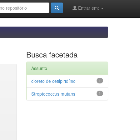
Entrar em:
Busca facetada
Assunto
cloreto de cetilpiridínio
1
Streptococcus mutans
1