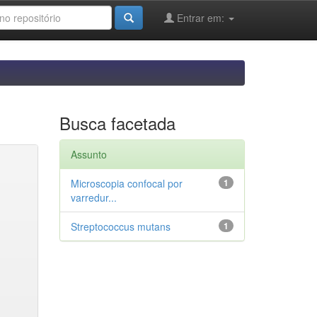
Entrar em:
Busca facetada
Assunto
Microscopia confocal por
1
varredur...
Streptococcus mutans
1