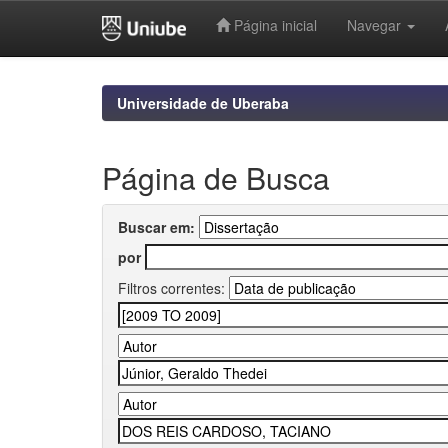
Página inicial
Navegar
Skip
navigation
Universidade de Uberaba
Página de Busca
Buscar em:
por
Filtros correntes: