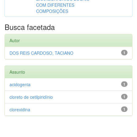
COM DIFERENTES
COMPOSIÇÕES
Busca facetada
Autor
DOS REIS CARDOSO, TACIANO
1
Assunto
acidogenia
1
cloreto de cetilpiridínio
1
clorexidina
1