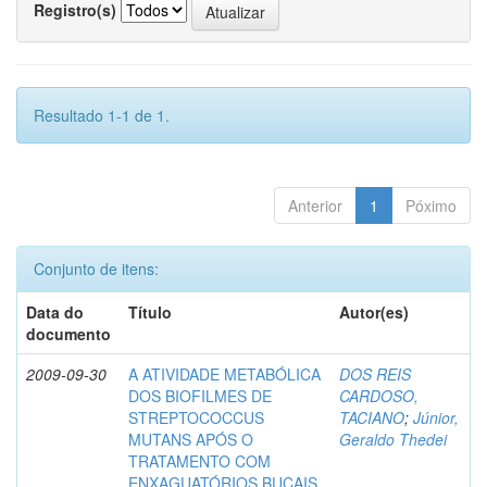
Registro(s)
Resultado 1-1 de 1.
Anterior
1
Póximo
Conjunto de itens:
Data do
Título
Autor(es)
documento
2009-09-30
A ATIVIDADE METABÓLICA
DOS REIS
DOS BIOFILMES DE
CARDOSO,
STREPTOCOCCUS
TACIANO
;
Júnior,
MUTANS APÓS O
Geraldo Thedei
TRATAMENTO COM
ENXAGUATÓRIOS BUCAIS