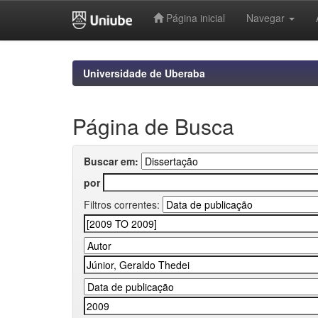
Página inicial
Navegar
Skip
navigation
Universidade de Uberaba
Página de Busca
Buscar em:
por
Filtros correntes: