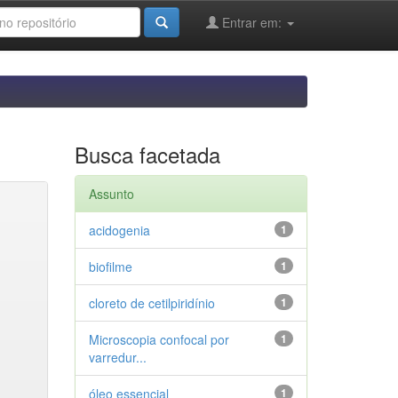
Entrar em:
Busca facetada
Assunto
acidogenia
1
biofilme
1
cloreto de cetilpiridínio
1
Microscopia confocal por
1
varredur...
óleo essencial
1