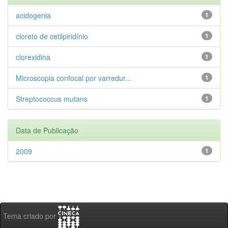
acidogenia
1
cloreto de cetilpiridínio
1
clorexidina
1
Microscopia confocal por varredur...
1
Streptococcus mutans
1
Data de Publicação
2009
1
Tema criado por