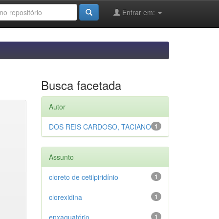
Entrar em:
Busca facetada
Autor
DOS REIS CARDOSO, TACIANO
1
Assunto
cloreto de cetilpiridínio
1
clorexidina
1
enxaguatório
1