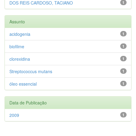
DOS REIS CARDOSO, TACIANO
1
Assunto
acidogenia
1
biofilme
1
clorexidina
1
Streptococcus mutans
1
óleo essencial
1
Data de Publicação
2009
1